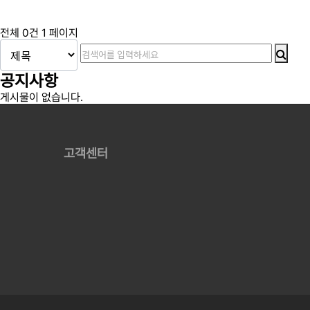
전체 0건
1 페이지
공지
사항
게시물이 없습니다.
고객센터